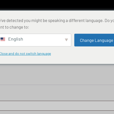
've detected you might be speaking a different language. Do y
nt to change to:
English
Change Language
Close and do not switch language