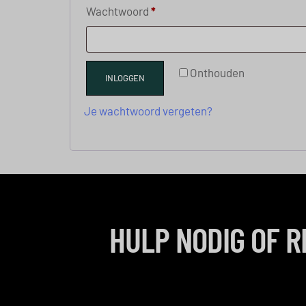
Wachtwoord
*
Onthouden
INLOGGEN
Je wachtwoord vergeten?
HULP NODIG OF 