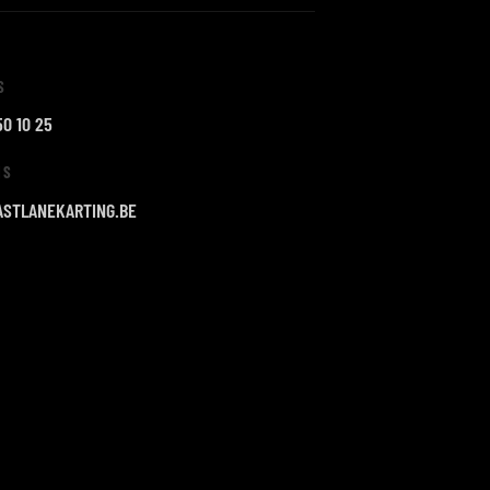
S
50 10 25
NS
ASTLANEKARTING.BE