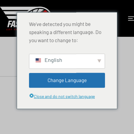
We've detected you might be
speaking a different language. Do
you want to change to:
English
Change Language
Close and do not switch language